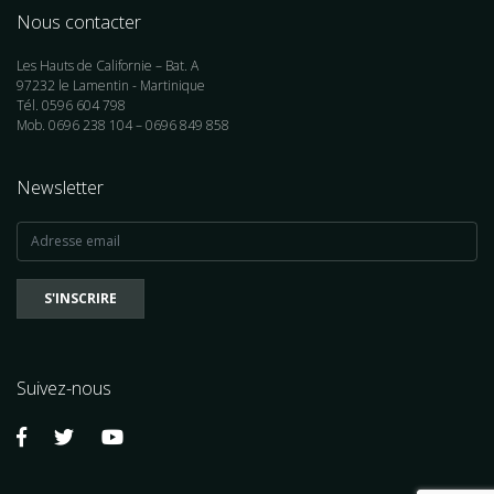
Nous contacter
Les Hauts de Californie – Bat. A
97232 le Lamentin - Martinique
Tél. 0596 604 798
Mob. 0696 238 104 – 0696 849 858
Newsletter
Suivez-nous